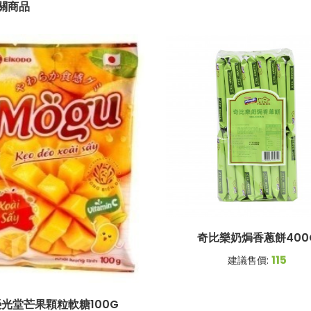
關商品
奇比樂奶焗香蔥餅400
115
建議售價:
光堂芒果顆粒軟糖100G