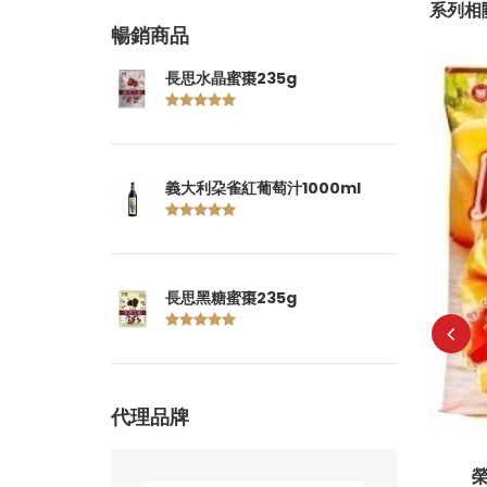
系列相
暢銷商品
長思水晶蜜棗235g
義大利朶雀紅葡萄汁1000ml
恰好綜合豆300G
長思黑糖蜜棗235g
95
建議售價:
代理品牌
榮