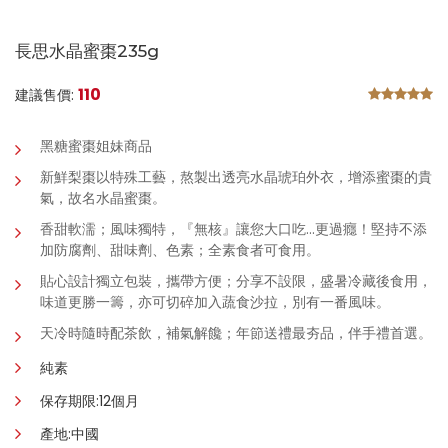
長思水晶蜜棗235g
110
建議售價:
黑糖蜜棗姐妹商品
新鮮梨棗以特殊工藝，熬製出透亮水晶琥珀外衣
，
增添蜜棗的貴
氣
，
故名水晶蜜棗。
香甜軟濡；風味獨特，『無核』讓您大口吃…更過癮！堅持不添
加防腐劑、甜味劑、色素；全素食者可食用。
貼心設計獨立包裝，攜帶方便；分享不設限，盛暑冷藏後食用，
味道更勝一籌，亦可切碎加入蔬食沙拉，別有一番風味。
天冷時隨時配茶飲，補氣解饞；年節送禮最夯品，伴手禮首選。
純素
保存期限:12個月
產地:中國