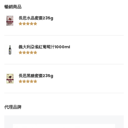
暢銷商品
長思水晶蜜棗235g
義大利朶雀紅葡萄汁1000ml
長思黑糖蜜棗235g
代理品牌