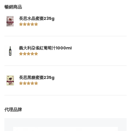
暢銷商品
長思水晶蜜棗235g
義大利朶雀紅葡萄汁1000ml
長思黑糖蜜棗235g
代理品牌