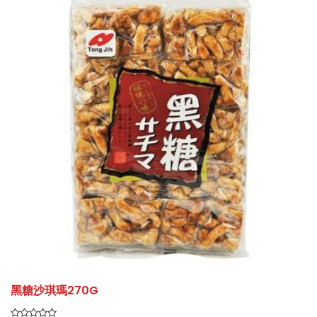
黑糖沙琪瑪270G