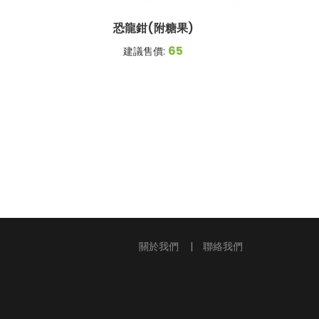
恐龍鉗(附糖果)
65
建議售價:
關於我們
|
聯絡我們