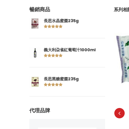
暢銷商品
系列相
長思水晶蜜棗235g
義大利朶雀紅葡萄汁1000ml
長思黑糖蜜棗235g
盧卡口袋餅-蕃茄奧勒岡口味150G
代理品牌
99
建議售價: