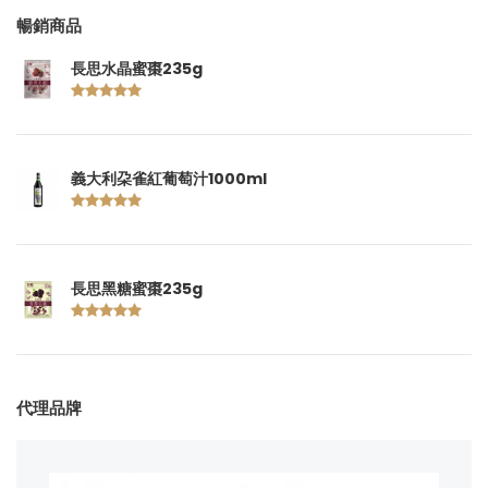
暢銷商品
長思水晶蜜棗235g
義大利朶雀紅葡萄汁1000ml
長思黑糖蜜棗235g
代理品牌