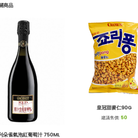
關商品
皇冠甜麥仁90G
50
建議售價:
利朵雀氣泡紅葡萄汁 750ML