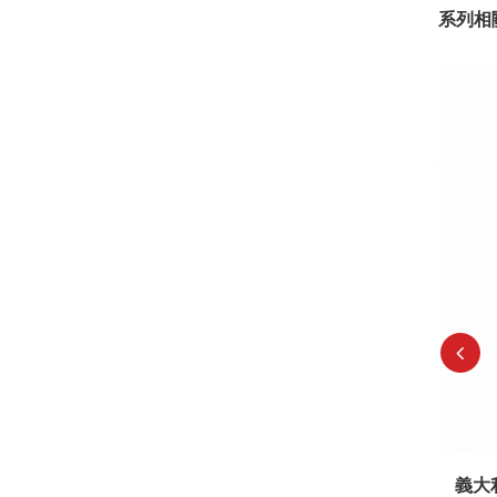
系列相
長思梅醬蜜棗235G
110
建議售價:
義大