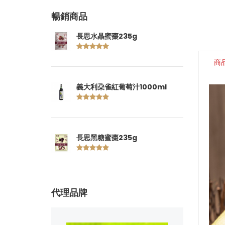
暢銷商品
長思水晶蜜棗235g
商
義大利朶雀紅葡萄汁1000ml
長思黑糖蜜棗235g
代理品牌