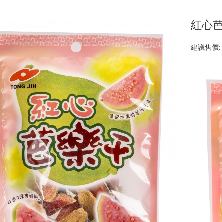
紅心芭
建議售價: