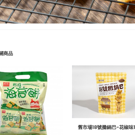
關商品
舊市場18號攤鍋巴-花椒味1