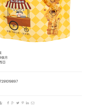
素
9個月
西亞
7291019897
:
: