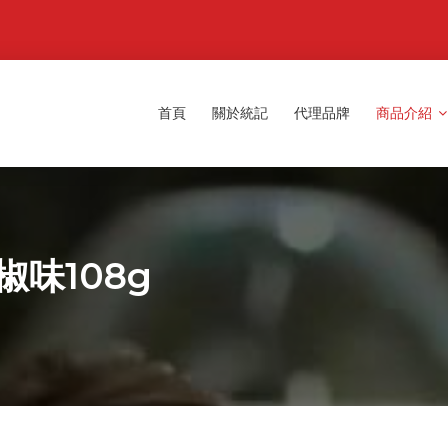
首頁
關於統記
代理品牌
商品介紹
椒味108g