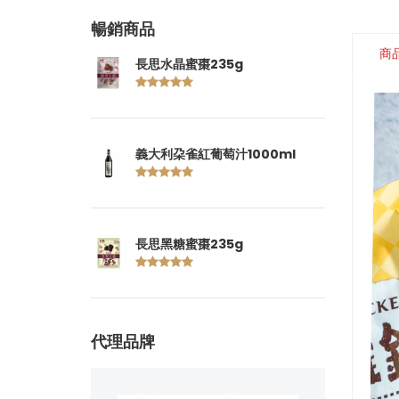
暢銷商品
商
長思水晶蜜棗235g
義大利朶雀紅葡萄汁1000ml
長思黑糖蜜棗235g
代理品牌