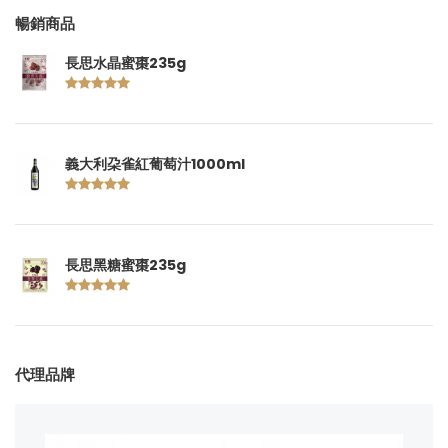
暢銷商品
長思水晶蜜棗235g
義大利朶雀紅葡萄汁1000ml
長思黑糖蜜棗235g
代理品牌