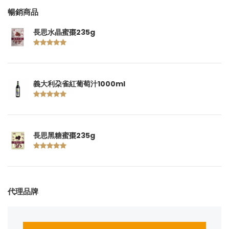
暢銷商品
長思水晶蜜棗235g
義大利朶雀紅葡萄汁1000ml
長思黑糖蜜棗235g
代理品牌