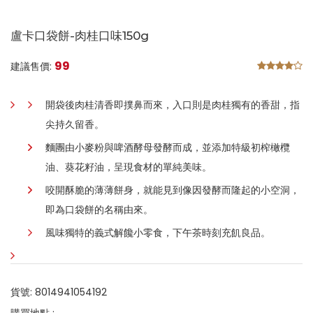
盧卡口袋餅-肉桂口味150g
99
建議售價:
開袋後肉桂清香即撲鼻而來，入口則是肉桂獨有的香甜，指
尖持久留香。
麵團由小麥粉與啤酒酵母發酵而成，並添加特級初榨橄欖
油、葵花籽油，呈現食材的單純美味。
咬開酥脆的薄薄餅身，就能見到像因發酵而隆起的小空洞，
即為口袋餅的名稱由來。
風味獨特的義式解饞小零食，下午茶時刻充飢良品。
貨號: 8014941054192