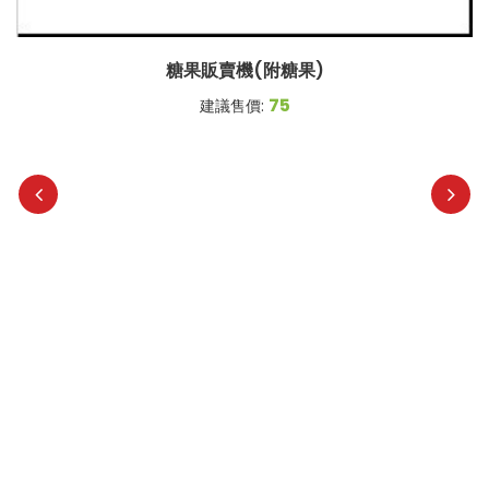
糖果販賣機(附糖果)
75
建議售價: