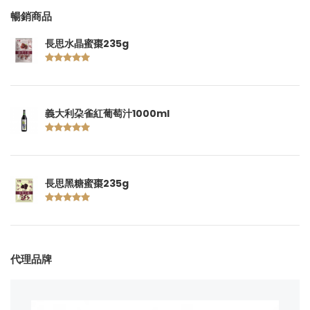
暢銷商品
長思水晶蜜棗235g
義大利朶雀紅葡萄汁1000ml
長思黑糖蜜棗235g
代理品牌