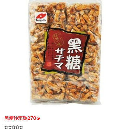
黑糖沙琪瑪270G