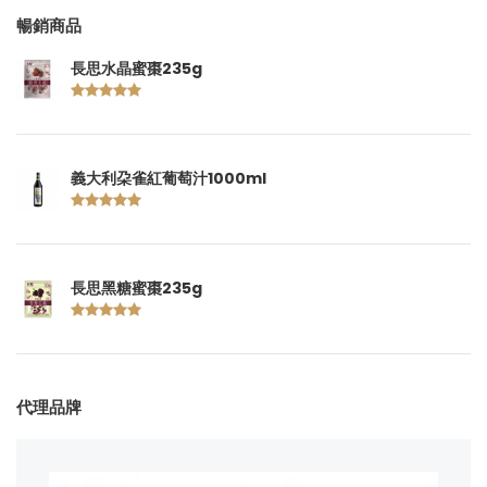
暢銷商品
長思水晶蜜棗235g
義大利朶雀紅葡萄汁1000ml
長思黑糖蜜棗235g
代理品牌