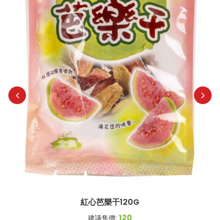
紅心芭樂干120G
120
建議售價: