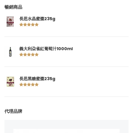
暢銷商品
長思水晶蜜棗235g
義大利朶雀紅葡萄汁1000ml
長思黑糖蜜棗235g
代理品牌