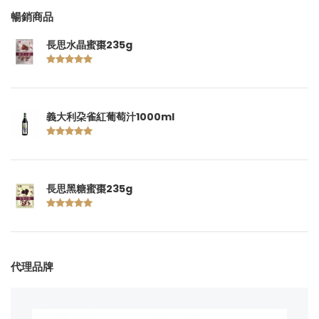
暢銷商品
長思水晶蜜棗235g
義大利朶雀紅葡萄汁1000ml
長思黑糖蜜棗235g
代理品牌