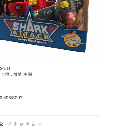
12個月
-台灣，機體-中國
3139618002
:
: