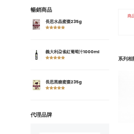
暢銷商品
商
長思水晶蜜棗235g
義大利朶雀紅葡萄汁1000ml
系列相
長思黑糖蜜棗235g
代理品牌