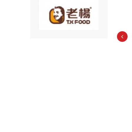
)
盧卡口袋餅-蕃茄奧勒岡口味150G
99
建議售價: