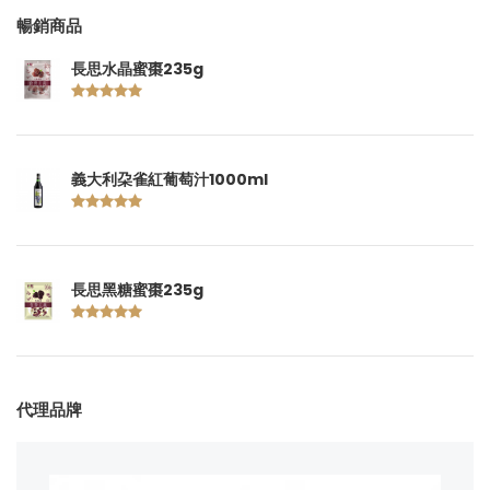
暢銷商品
長思水晶蜜棗235g
義大利朶雀紅葡萄汁1000ml
長思黑糖蜜棗235g
代理品牌