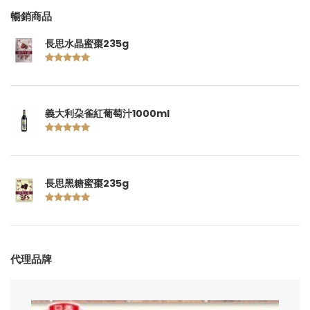
暢銷商品
長思水晶蜜棗235g
義大利朶雀紅葡萄汁1000ml
長思黑糖蜜棗235g
代理品牌