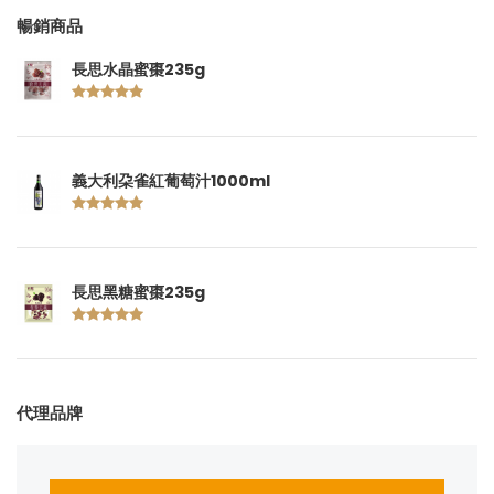
暢銷商品
長思水晶蜜棗235g
義大利朶雀紅葡萄汁1000ml
長思黑糖蜜棗235g
代理品牌