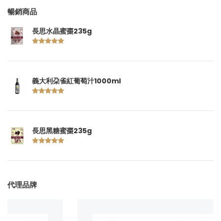
暢銷商品
長思水晶蜜棗235g
義大利朶雀紅葡萄汁1000ml
長思黑糖蜜棗235g
代理品牌