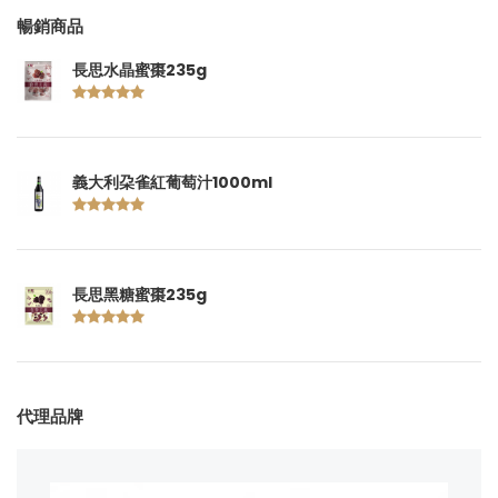
暢銷商品
長思水晶蜜棗235g
義大利朶雀紅葡萄汁1000ml
長思黑糖蜜棗235g
代理品牌