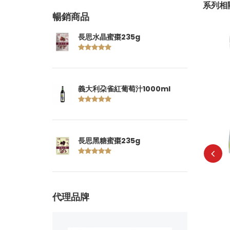
系列相
暢銷商品
長思水晶蜜棗235g
義大利朶雀紅葡萄汁1000ml
長思黑糖蜜棗235g
猴子拍拍手附糖果)
65
建議售價:
代理品牌