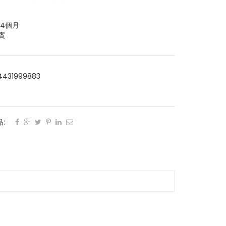
14個月
賓
4431999883
:
: