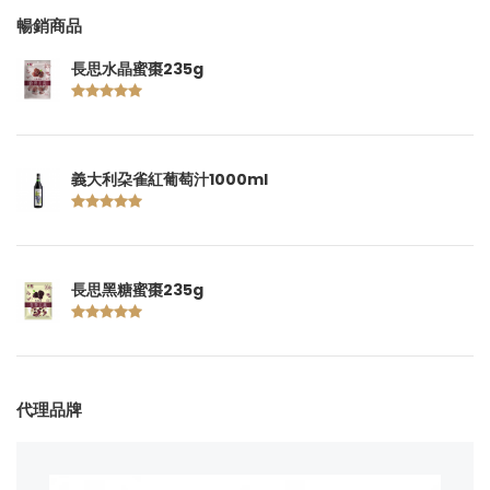
暢銷商品
長思水晶蜜棗235g
義大利朶雀紅葡萄汁1000ml
長思黑糖蜜棗235g
代理品牌