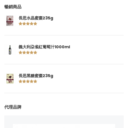
暢銷商品
長思水晶蜜棗235g
義大利朶雀紅葡萄汁1000ml
長思黑糖蜜棗235g
代理品牌