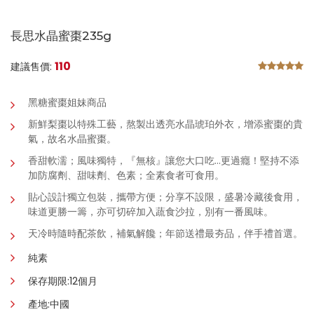
長思水晶蜜棗235g
110
建議售價:
黑糖蜜棗姐妹商品
新鮮梨棗以特殊工藝，熬製出透亮水晶琥珀外衣
，
增添蜜棗的貴
氣
，
故名水晶蜜棗。
香甜軟濡；風味獨特，『無核』讓您大口吃…更過癮！堅持不添
加防腐劑、甜味劑、色素；全素食者可食用。
貼心設計獨立包裝，攜帶方便；分享不設限，盛暑冷藏後食用，
味道更勝一籌，亦可切碎加入蔬食沙拉，別有一番風味。
天冷時隨時配茶飲，補氣解饞；年節送禮最夯品，伴手禮首選。
純素
保存期限:12個月
產地:中國