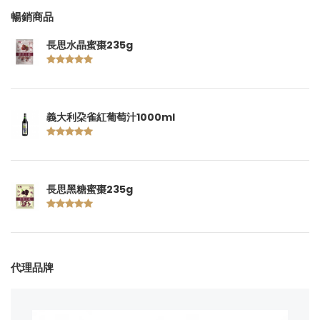
暢銷商品
長思水晶蜜棗235g
義大利朶雀紅葡萄汁1000ml
長思黑糖蜜棗235g
代理品牌