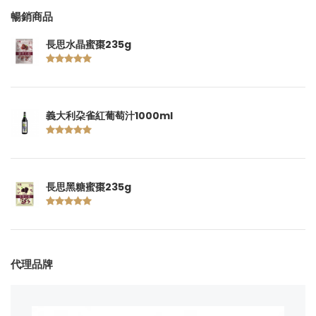
暢銷商品
長思水晶蜜棗235g
義大利朶雀紅葡萄汁1000ml
長思黑糖蜜棗235g
代理品牌