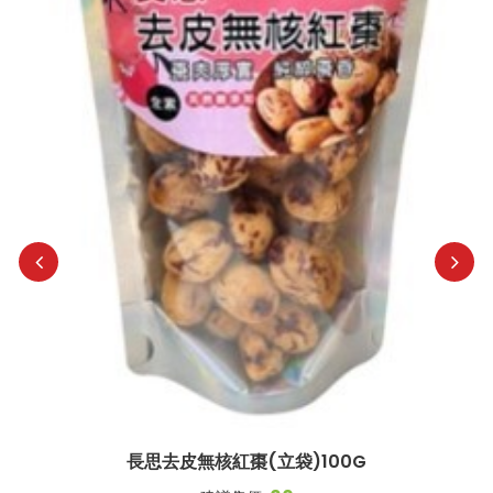
長思去皮無核紅棗(立袋)100G