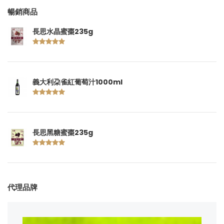
暢銷商品
長思水晶蜜棗235g
義大利朶雀紅葡萄汁1000ml
長思黑糖蜜棗235g
代理品牌